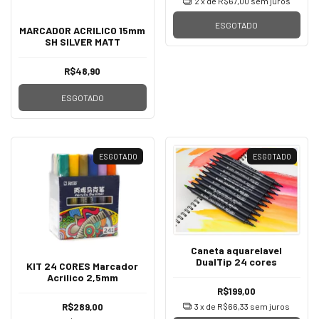
2
x de
R$67,00
sem juros
ESGOTADO
MARCADOR ACRILICO 15mm
SH SILVER MATT
R$48,90
ESGOTADO
ESGOTADO
ESGOTADO
Caneta aquarelavel
DualTip 24 cores
KIT 24 CORES Marcador
Acrilico 2,5mm
R$199,00
3
x de
R$66,33
sem juros
R$289,00