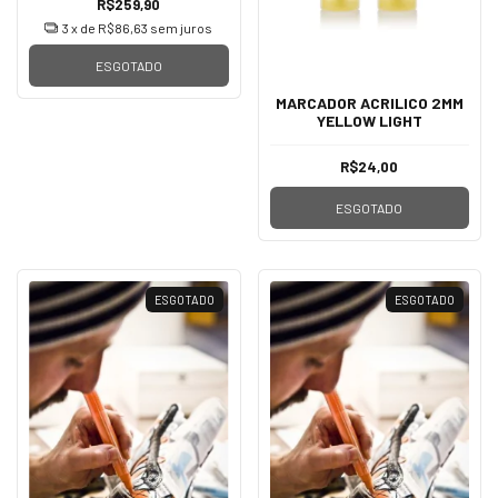
R$259,90
3
x de
R$86,63
sem juros
ESGOTADO
MARCADOR ACRILICO 2MM
YELLOW LIGHT
R$24,00
ESGOTADO
ESGOTADO
ESGOTADO