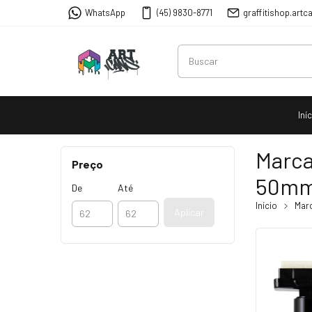
WhatsApp
(45) 9830-8771
graffitishop.ar
Iní
Marca
Preço
50m
De
Até
Início
Mar
Aplicar