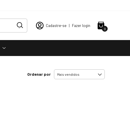
Cadastre-se
|
Fazer login
0
s
Ordenar por