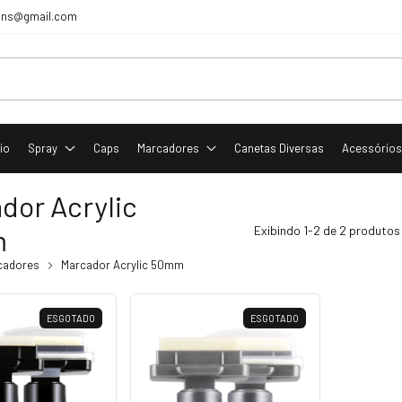
tcans@gmail.com
cio
Spray
Caps
Marcadores
Canetas Diversas
Acessório
dor Acrylic
m
Exibindo 1-2 de 2 produtos
cadores
Marcador Acrylic 50mm
ESGOTADO
ESGOTADO