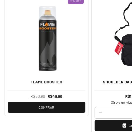
2
%
OFF
FLAME BOOSTER
SHOULDER BA
R$50,90
R$49,90
R$1
2
x de
R$6
COMPRAR
C