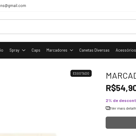
tcans@gmail.com
cio
Spray
Caps
Marcadores
Canetas Diversas
Acessório
MARCAD
ESGOTADO
R$54,9
2% de descon
Ver mais detal