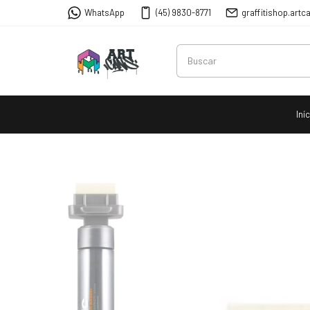
WhatsApp
(45) 9830-8771
graffitishop.ar
Iní