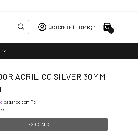
Cadastre-se
|
Fazer login
0
s
OR ACRILICO SILVER 30MM
0
to
pagando com Pix
hes