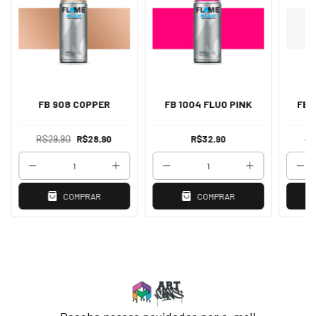
FB 908 COPPER
FB 1004 FLUO PINK
FB 
R$29,90
R$28,90
R$32,90
R$
COMPRAR
COMPRAR