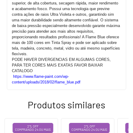
superior, de alta cobertura, secagem rápida, maior rendimento
e acabamento fosco. Possui uma tecnologia que previne
contra ações de raios Ultra Violeta e outros, garantindo sim
uma maior durabilidade sendo altamente confiável. O sistema
de baixa pressão especialmente desenvolvido garante máxima
precisão para atender aos mais altos requisitos,
proporcionando resultados profissionais! A Flame Blue oferece
mais de 100 cores em Tinta Spray e pode ser aplicado sobre
tela, madeira, concreto, metal, vidro ou até mesmo superfícies
flexíveis.
PODE HAVER DIVERGENCIAS EM ALGUMAS CORES,
PARA TER CORES MAIS EXATAS FAVOR BAIXAR
CATALOGO
https://www.flame-paint.com/wp-
content/uploads/2018/02/flame_blue.pdf
Produtos similares
2% OFF
2% OFF
COMPRANDO 24 OU MAIS
COMPRANDO 24 OU MAIS
CO