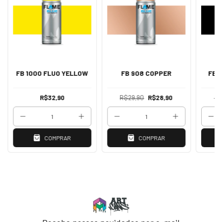
FB 1000 FLUO YELLOW
FB 908 COPPER
FB 
R$32,90
R$29,90
R$28,90
R$
COMPRAR
COMPRAR