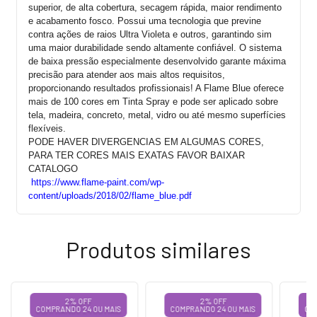
superior, de alta cobertura, secagem rápida, maior rendimento
e acabamento fosco. Possui uma tecnologia que previne
contra ações de raios Ultra Violeta e outros, garantindo sim
uma maior durabilidade sendo altamente confiável. O sistema
de baixa pressão especialmente desenvolvido garante máxima
precisão para atender aos mais altos requisitos,
proporcionando resultados profissionais! A Flame Blue oferece
mais de 100 cores em Tinta Spray e pode ser aplicado sobre
tela, madeira, concreto, metal, vidro ou até mesmo superfícies
flexíveis.
PODE HAVER DIVERGENCIAS EM ALGUMAS CORES,
PARA TER CORES MAIS EXATAS FAVOR BAIXAR
CATALOGO
https://www.flame-paint.com/wp-
content/uploads/2018/02/flame_blue.pdf
Produtos similares
2% OFF
2% OFF
COMPRANDO 24 OU MAIS
COMPRANDO 24 OU MAIS
CO