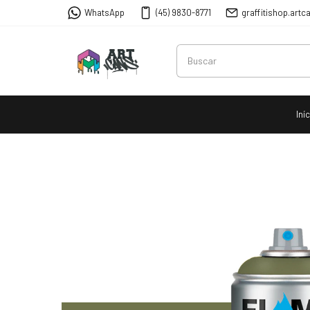
WhatsApp
(45) 9830-8771
graffitishop.ar
Iní