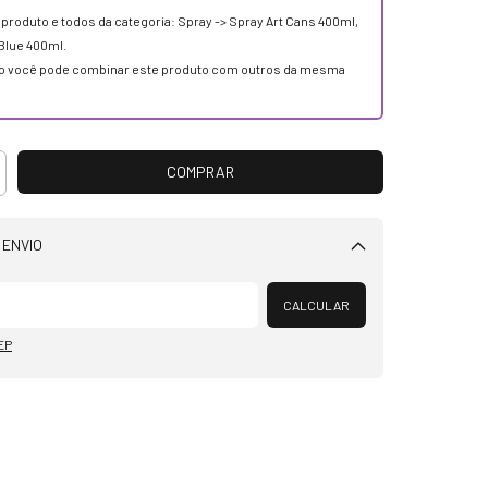
e produto e todos da categoria: Spray -> Spray Art Cans 400ml,
Blue 400ml.
 você pode combinar este produto com outros da mesma
 ENVIO
Alterar CEP
CALCULAR
EP