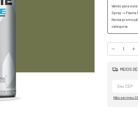
Válido para est
Spray -> Flame 
Nesta promoção
categoria.
MEIOS DE
Não sei meu C