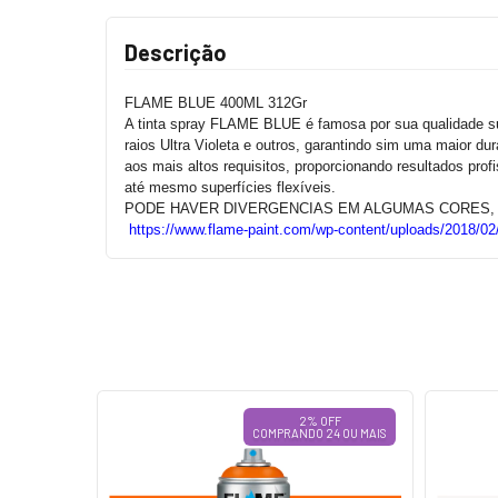
Descrição
FLAME BLUE 400ML 312Gr
A tinta spray FLAME BLUE é famosa por sua qualidade sup
raios Ultra Violeta e outros, garantindo sim uma maior d
aos mais altos requisitos, proporcionando resultados prof
até mesmo superfícies flexíveis.
PODE HAVER DIVERGENCIAS EM ALGUMAS CORES, 
https://www.flame-paint.com/wp-content/uploads/2018/02
FF
2% OFF
4 OU MAIS
COMPRANDO 24 OU MAIS