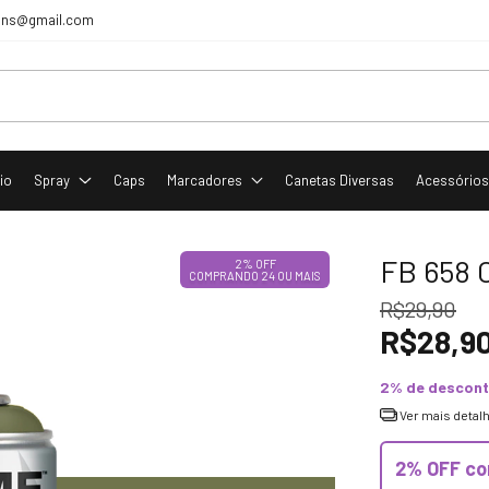
tcans@gmail.com
cio
Spray
Caps
Marcadores
Canetas Diversas
Acessório
FB 658
2% OFF
COMPRANDO 24 OU MAIS
R$29,90
R$28,9
2% de descon
Ver mais detal
2% OFF co