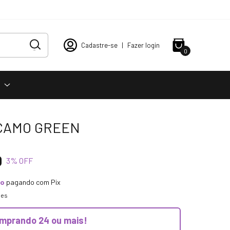
Cadastre-se
|
Fazer login
0
s
 CAMO GREEN
0
3
% OFF
to
pagando com Pix
hes
mprando 24 ou mais!