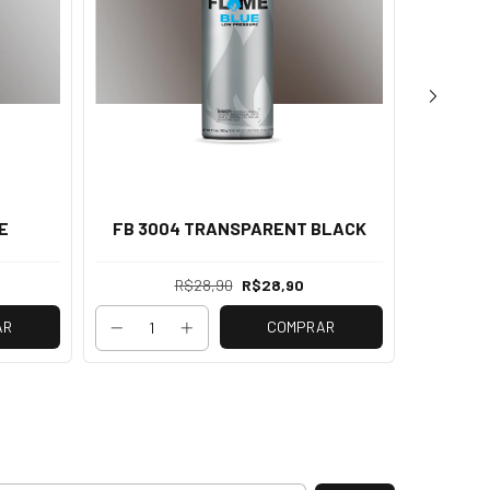
E
FB 3004 TRANSPARENT BLACK
FB 8
R$28,90
R$28,90
AR
COMPRAR