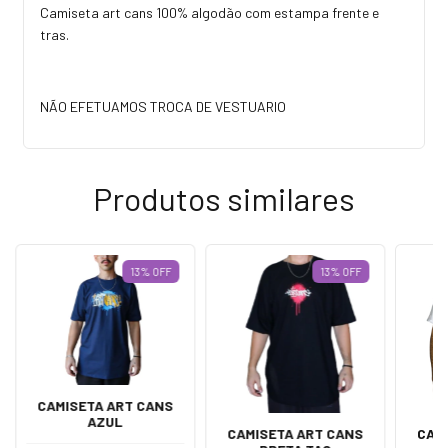
Camiseta art cans 100% algodão com estampa frente e
tras.
NÃO EFETUAMOS TROCA DE VESTUARIO
Produtos similares
13
%
OFF
13
%
OFF
CAMISETA ART CANS
AZUL
CAMISETA ART CANS
CAM