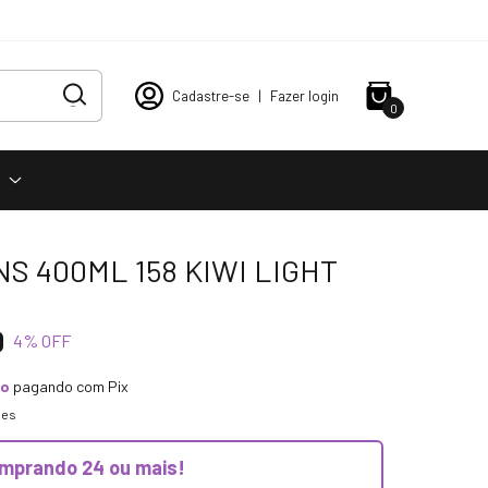
Cadastre-se
|
Fazer login
0
s
S 400ML 158 KIWI LIGHT
0
4
% OFF
to
pagando com Pix
hes
mprando 24 ou mais!