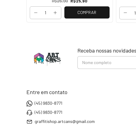
R$26,90
R$25,90
COMPRAR
RAR
Receba nossas novidades
Entre em contato
(45) 9830-8771
(45) 9830-8771
graffitishop.artcans@gmail.com