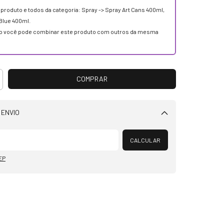
e produto e todos da categoria: Spray -> Spray Art Cans 400ml,
Blue 400ml.
 você pode combinar este produto com outros da mesma
 ENVIO
Alterar CEP
CALCULAR
EP