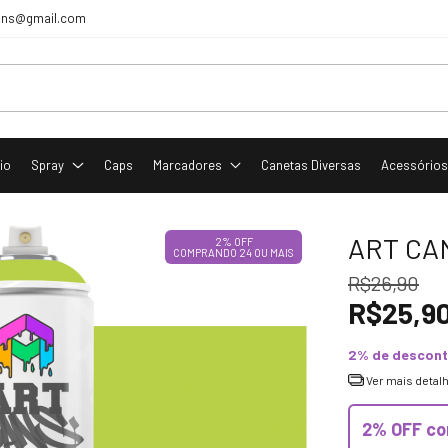
tcans@gmail.com
cio
Spray
Caps
Marcadores
Canetas Diversas
Acessório
ART CAN
2% OFF
COMPRANDO 24 OU MAIS
R$26,90
R$25,9
2% de descon
Ver mais detal
2% OFF co