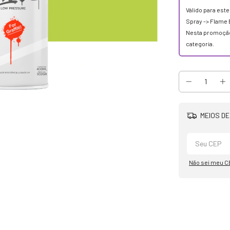
Válido para est
Spray -> Flame 
Nesta promoção
categoria.
MEIOS DE
Não sei meu C