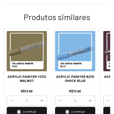
Produtos similares
ACRYLIC PAINTER Y332
ACRYLIC PAINTER B215
ACRYL
WALNUT
SHOCK BLUE
R$13,90
R$13,90
COMPRAR
COMPRAR